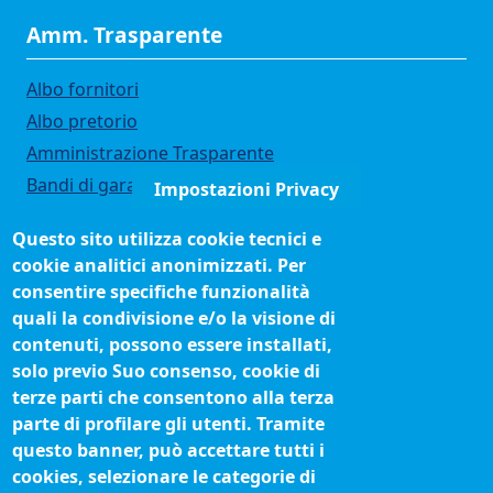
Amm. Trasparente
Albo fornitori
Albo pretorio
Amministrazione Trasparente
Bandi di gara
Impostazioni Privacy
Bilanci
Questo sito utilizza cookie tecnici e
Concorsi e selezioni
cookie analitici anonimizzati. Per
Organigramma
consentire specifiche funzionalità
Procedimenti (come fare per)
quali la condivisione e/o la visione di
contenuti, possono essere installati,
Siti tematici
solo previo Suo consenso, cookie di
terze parti che consentono alla terza
Biblioteca camerale
parte di profilare gli utenti. Tramite
Fatturazione elettronica
questo banner, può accettare tutti i
cookies, selezionare le categorie di
IBAN pagamenti alla CCIAA