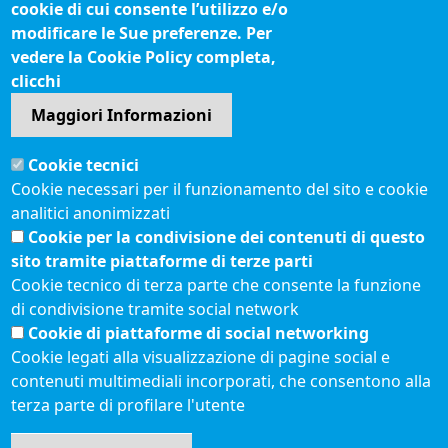
cookie di cui consente l’utilizzo e/o
Questionari soddisfazione utenti
modificare le Sue preferenze. Per
vedere la Cookie Policy completa,
Seguici su
clicchi
Maggiori Informazioni
Sito web
Cookie tecnici
Accesso riservato
Cookie necessari per il funzionamento del sito e cookie
Mappa del sito
analitici anonimizzati
Redazione
Cookie per la condivisione dei contenuti di questo
Statistiche di accesso
sito tramite piattaforme di terze parti
Cookie tecnico di terza parte che consente la funzione
di condivisione tramite social network
Visite totali al portale: 2640564
Cookie di piattaforme di social networking
Menù privacy
© 2021 Camere di
Feed RSS
Cookie legati alla visualizzazione di pagine social e
Commercio d'Italia
contenuti multimediali incorporati, che consentono alla
Note legali
terza parte di profilare l'utente