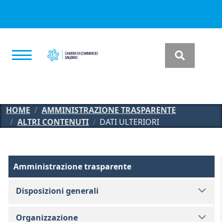
Salta al contenuto principale
HOME
AMMINISTRAZIONE TRASPARENTE
ALTRI CONTENUTI
DATI ULTERIORI
Amministrazione Trasparente
Amministrazione trasparente
Disposizioni generali
Organizzazione