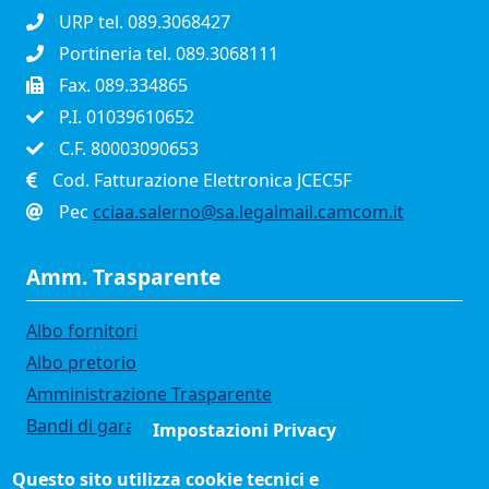
URP tel. 089.3068427
Portineria tel. 089.3068111
Fax. 089.334865
P.I. 01039610652
C.F. 80003090653
Cod. Fatturazione Elettronica JCEC5F
Pec
cciaa.salerno@sa.legalmail.camcom.it
Amm. Trasparente
Albo fornitori
Albo pretorio
Amministrazione Trasparente
Bandi di gara
Impostazioni Privacy
Bilanci
Questo sito utilizza cookie tecnici e