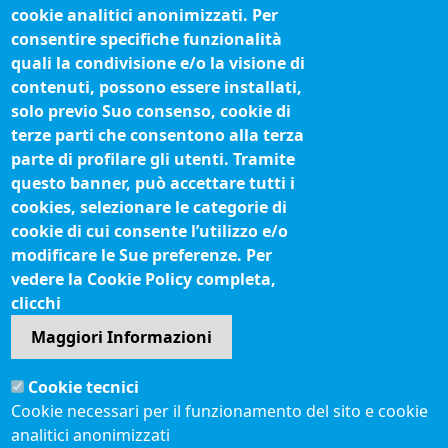
Concorsi e selezioni
cookie analitici anonimizzati. Per
Organigramma
consentire specifiche funzionalità
Procedimenti (come fare per)
quali la condivisione e/o la visione di
contenuti, possono essere installati,
Siti tematici
solo previo Suo consenso, cookie di
terze parti che consentono alla terza
Biblioteca camerale
parte di profilare gli utenti. Tramite
Fatturazione elettronica
questo banner, può accettare tutti i
cookies, selezionare le categorie di
IBAN pagamenti alla CCIAA
cookie di cui consente l’utilizzo e/o
Questionari soddisfazione utenti
modificare le Sue preferenze. Per
vedere la Cookie Policy completa,
Seguici su
clicchi
Maggiori Informazioni
Sito web
Cookie tecnici
Accesso riservato
Cookie necessari per il funzionamento del sito e cookie
Mappa del sito
analitici anonimizzati