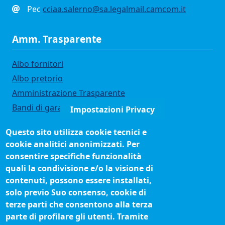
Pec
cciaa.salerno@sa.legalmail.camcom.it
Amm. Trasparente
Albo fornitori
Albo pretorio
Amministrazione Trasparente
Bandi di gara
Impostazioni Privacy
Bilanci
Questo sito utilizza cookie tecnici e
Concorsi e selezioni
cookie analitici anonimizzati. Per
Organigramma
consentire specifiche funzionalità
Procedimenti (come fare per)
quali la condivisione e/o la visione di
contenuti, possono essere installati,
Siti tematici
solo previo Suo consenso, cookie di
terze parti che consentono alla terza
Biblioteca camerale
parte di profilare gli utenti. Tramite