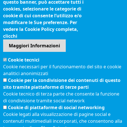
Fatturazione elettronica
questo banner, può accettare tutti i
cookies, selezionare le categorie di
IBAN pagamenti alla CCIAA
cookie di cui consente l’utilizzo e/o
Questionari soddisfazione utenti
modificare le Sue preferenze. Per
vedere la Cookie Policy completa,
Seguici su
clicchi
Maggiori Informazioni
Sito web
Cookie tecnici
Accesso riservato
Cookie necessari per il funzionamento del sito e cookie
Mappa del sito
analitici anonimizzati
Redazione
Cookie per la condivisione dei contenuti di questo
Statistiche di accesso
sito tramite piattaforme di terze parti
Cookie tecnico di terza parte che consente la funzione
di condivisione tramite social network
Visite totali al portale: 2639049
Cookie di piattaforme di social networking
Menù privacy
© 2021 Camere di
Feed RSS
Cookie legati alla visualizzazione di pagine social e
Commercio d'Italia
contenuti multimediali incorporati, che consentono alla
Note legali