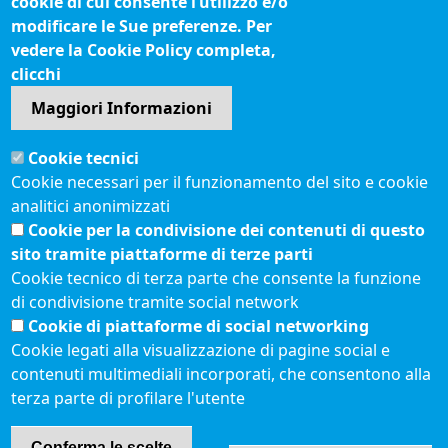
cookie di cui consente l’utilizzo e/o
Questionari soddisfazione utenti
modificare le Sue preferenze. Per
vedere la Cookie Policy completa,
Seguici su
clicchi
Maggiori Informazioni
Sito web
Cookie tecnici
Accesso riservato
Cookie necessari per il funzionamento del sito e cookie
Mappa del sito
analitici anonimizzati
Redazione
Cookie per la condivisione dei contenuti di questo
Statistiche di accesso
sito tramite piattaforme di terze parti
Cookie tecnico di terza parte che consente la funzione
di condivisione tramite social network
Visite totali al portale: 2638790
Cookie di piattaforme di social networking
Menù privacy
© 2021 Camere di
Feed RSS
Cookie legati alla visualizzazione di pagine social e
Commercio d'Italia
contenuti multimediali incorporati, che consentono alla
Note legali
terza parte di profilare l'utente
Conferma le scelte