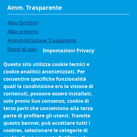
Amm. Trasparente
Albo fornitori
Albo pretorio
Amministrazione Trasparente
Bandi di gara
Impostazioni Privacy
Bilanci
Questo sito utilizza cookie tecnici e
Concorsi e selezioni
cookie analitici anonimizzati. Per
Organigramma
consentire specifiche funzionalità
Procedimenti (come fare per)
quali la condivisione e/o la visione di
contenuti, possono essere installati,
Siti tematici
solo previo Suo consenso, cookie di
terze parti che consentono alla terza
Biblioteca camerale
parte di profilare gli utenti. Tramite
Fatturazione elettronica
questo banner, può accettare tutti i
cookies, selezionare le categorie di
IBAN pagamenti alla CCIAA