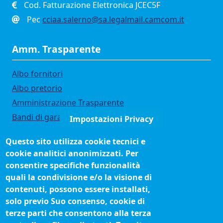
Cod. Fatturazione Elettronica JCEC5F
Pec
cciaa.salerno@sa.legalmail.camcom.it
Amm. Trasparente
Albo fornitori
Albo pretorio
Amministrazione Trasparente
Bandi di gara
Impostazioni Privacy
Bilanci
Questo sito utilizza cookie tecnici e
Concorsi e selezioni
cookie analitici anonimizzati. Per
Organigramma
consentire specifiche funzionalità
Procedimenti (come fare per)
quali la condivisione e/o la visione di
contenuti, possono essere installati,
Siti tematici
solo previo Suo consenso, cookie di
terze parti che consentono alla terza
Biblioteca camerale