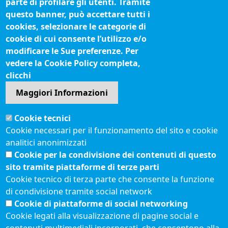
parte di profilare gli utenti. Tramite
Fatturazione elettronica
questo banner, può accettare tutti i
cookies, selezionare le categorie di
IBAN pagamenti alla CCIAA
cookie di cui consente l’utilizzo e/o
Questionari soddisfazione utenti
modificare le Sue preferenze. Per
vedere la Cookie Policy completa,
Seguici su
clicchi
Maggiori Informazioni
Sito web
Cookie tecnici
Accesso riservato
Cookie necessari per il funzionamento del sito e cookie
Mappa del sito
analitici anonimizzati
Redazione
Cookie per la condivisione dei contenuti di questo
Statistiche di accesso
sito tramite piattaforme di terze parti
Cookie tecnico di terza parte che consente la funzione
di condivisione tramite social network
Visite totali al portale: 2636303
Cookie di piattaforme di social networking
Menù privacy
© 2021 Camere di
Feed RSS
Cookie legati alla visualizzazione di pagine social e
Commercio d'Italia