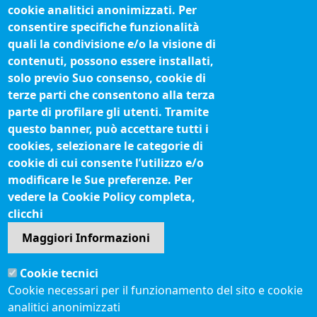
cookie analitici anonimizzati. Per
Organigramma
consentire specifiche funzionalità
Procedimenti (come fare per)
quali la condivisione e/o la visione di
contenuti, possono essere installati,
Siti tematici
solo previo Suo consenso, cookie di
terze parti che consentono alla terza
Biblioteca camerale
parte di profilare gli utenti. Tramite
Fatturazione elettronica
questo banner, può accettare tutti i
cookies, selezionare le categorie di
IBAN pagamenti alla CCIAA
cookie di cui consente l’utilizzo e/o
Questionari soddisfazione utenti
modificare le Sue preferenze. Per
vedere la Cookie Policy completa,
Seguici su
clicchi
Maggiori Informazioni
Sito web
Cookie tecnici
Accesso riservato
Cookie necessari per il funzionamento del sito e cookie
Mappa del sito
analitici anonimizzati