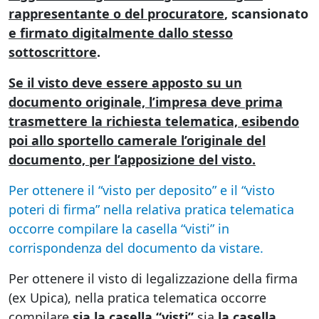
rappresentante o del procuratore
, scansionato
e firmato digitalmente dallo stesso
sottoscrittore
.
Se il visto deve essere apposto su un
documento originale, l’impresa deve prima
trasmettere la richiesta telematica, esibendo
poi allo sportello camerale l’originale del
documento, per l’apposizione del visto.
Per ottenere il “visto per deposito” e il “visto
poteri di firma” nella relativa pratica telematica
occorre compilare la casella “visti” in
corrispondenza del documento da vistare.
Per ottenere il visto di legalizzazione della firma
(ex Upica), nella pratica telematica occorre
compilare
sia la casella “visti”
sia
la casella