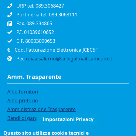
URP tel. 089.3068427
Portineria tel. 089.3068111
Fax. 089.334865
P.I. 01039610652
C.F. 80003090653
Cod. Fatturazione Elettronica JCEC5F
Pec
cciaa.salerno@sa.legalmail.camcom.it
Amm. Trasparente
Albo fornitori
Albo pretorio
Amministrazione Trasparente
Bandi di gara
Impostazioni Privacy
Bilanci
Questo sito utilizza cookie tecnici e
Concorsi e selezioni