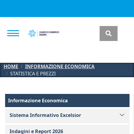
Salta al contenuto principale
HOME
INFORMAZIONE ECONOMICA
STATISTICA E PREZZI
Informazione Economica
Informazione Economica
Sistema Informativo Excelsior
Indagini e Report 2026