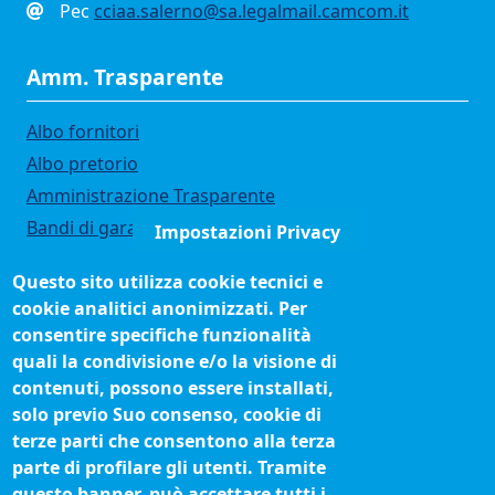
Pec
cciaa.salerno@sa.legalmail.camcom.it
Amm. Trasparente
Albo fornitori
Albo pretorio
Amministrazione Trasparente
Bandi di gara
Impostazioni Privacy
Bilanci
Questo sito utilizza cookie tecnici e
Concorsi e selezioni
cookie analitici anonimizzati. Per
Organigramma
consentire specifiche funzionalità
Procedimenti (come fare per)
quali la condivisione e/o la visione di
contenuti, possono essere installati,
Siti tematici
solo previo Suo consenso, cookie di
terze parti che consentono alla terza
Biblioteca camerale
parte di profilare gli utenti. Tramite
Fatturazione elettronica
questo banner, può accettare tutti i