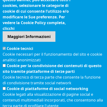
cookies, selezionare le categorie di
IBAN pagamenti alla CCIAA
cookie di cui consente l’utilizzo e/o
Questionari soddisfazione utenti
modificare le Sue preferenze. Per
vedere la Cookie Policy completa,
Seguici su
clicchi
Maggiori Informazioni
Sito web
Cookie tecnici
Accesso riservato
Cookie necessari per il funzionamento del sito e cookie
Mappa del sito
analitici anonimizzati
Redazione
Cookie per la condivisione dei contenuti di questo
Statistiche di accesso
sito tramite piattaforme di terze parti
Cookie tecnico di terza parte che consente la funzione
di condivisione tramite social network
Visite totali al portale: 2639894
Cookie di piattaforme di social networking
Menù privacy
© 2021 Camere di
Feed RSS
Cookie legati alla visualizzazione di pagine social e
Commercio d'Italia
contenuti multimediali incorporati, che consentono alla
Note legali
terza parte di profilare l'utente