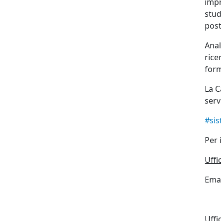
impr
stud
post
Anal
rice
form
La C
serv
#sis
Per 
Uffi
Emai
Uffi