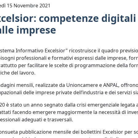
edì 15 Novembre 2021
celsior: competenze digitali
alle imprese
Sistema Informativo Excelsior" ricostruisce il quadro previs
isogni professionali e formativi espressi dalle imprese, forn
attutto per facilitare le scelte di programmazione della for
tiche del lavoro.
ndagini mensili, realizzate da Unioncamere e ANPAL, offron
pazionali delle imprese private dell’industria e dei servizi sia
020 è stato un anno segnato dalla crisi emergenziale legata al
ttati facendo emergere maggiormente la necessità di investim
essionali adeguati e trasversali.
onsueta pubblicazione mensile dei bollettini Excelsior per s