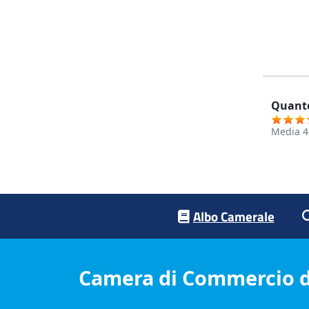
Quanto
Media
4
Footer menu
Albo Camerale
Camera di Commercio d