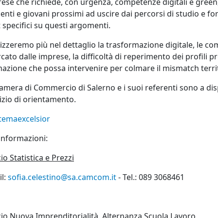
ese che richiede, con urgenza, competenze digitali e green,
enti e giovani prossimi ad uscire dai percorsi di studio e fo
 specifici su questi argomenti.
izzeremo più nel dettaglio la trasformazione digitale, le comp
rcato dalle imprese, la difficoltà di reperimento dei profili p
azione che possa intervenire per colmare il mismatch terri
amera di Commercio di Salerno e i suoi referenti sono a disp
izio di orientamento.
temaexcelsior
informazioni:
cio Statistica e Prezzi
l:
sofia.celestino@sa.camcom.it
- Tel.: 089 3068461
cio Nuova Imprenditorialità, Alternanza Scuola Lavoro