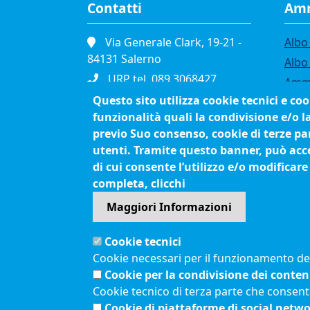
Contatti
Amm
Via Generale Clark, 19-21 -
Albo 
84131 Salerno
Albo
URP tel. 089.3068427
Ammi
Portineria tel. 089.3068111
Questo sito utilizza cookie tecnici e co
Band
funzionalità quali la condivisione e/o l
Fax. 089.334865
Bilan
previo Suo consenso, cookie di terze par
P.I. 01039610652
Conc
utenti. Tramite questo banner, può accet
C.F. 80003090653
Org
di cui consente l’utilizzo e/o modificare
Cod. Fatturazione
Proc
completa, clicchi
Elettronica JCEC5F
Maggiori Informazioni
Pec
cciaa.salerno@sa.legalmail.camcom.it
Cookie tecnici
Cookie necessari per il funzionamento del 
Menù privacy
Cookie per la condivisione dei conten
Feed RSS
Note legali
Cookie tecnico di terza parte che consent
Cookie di piattaforme di social netw