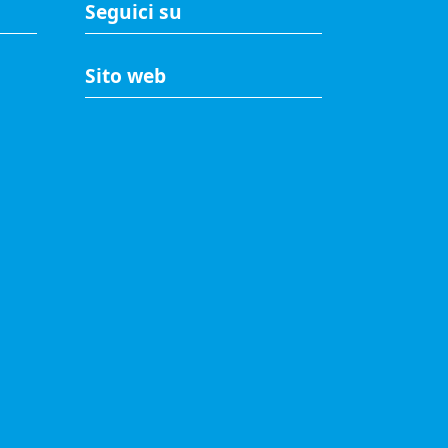
Seguici su
Sito web
A
Accesso riservato
Mappa del sito
Redazione
Statistiche di accesso
Visite totali al portale: 2637212
© 2021 Camere di Commercio d'Italia