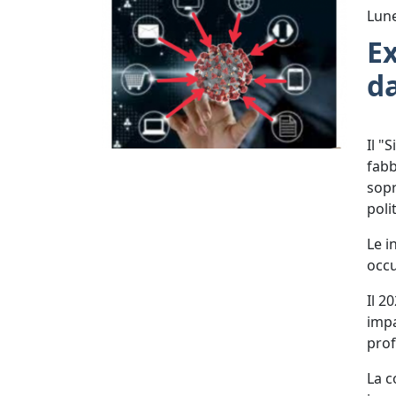
Lun
Ex
d
Il "
fabb
sopr
poli
Le i
occu
Il 2
impa
prof
La c