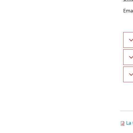
Emai
La 