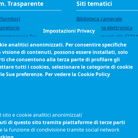
. Trasparente
Siti tematici
fornitori
Biblioteca camerale
 pretorio
Fatturazione elettronica
Impostazioni Privacy
nistrazione Trasparente
IBAN pagamenti alla CCIA
okie analitici anonimizzati. Per consentire specifiche
i di gara
Questionari soddisfazione
a visione di contenuti, possono essere installati, solo
utenti
ci
ti che consentono alla terza parte di profilare gli
orsi e selezioni
tare tutti i cookies, selezionare le categorie di cookie
anigramma
 le Sue preferenze. Per vedere la Cookie Policy
edimenti (come fare per)
sito e cookie analitici anonimizzati
uti di questo sito tramite piattaforme di terze parti
e la funzione di condivisione tramite social network
orking