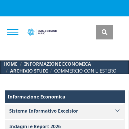
Salta al contenuto principale
HOME
INFORMAZIONE ECONOMICA
ARCHIVIO STUDI
COMMERCIO CON L' ESTERO
Informazione Economica
Informazione Economica
Sistema Informativo Excelsior
Indagini e Report 2026