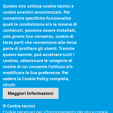
Bilanci
Questo sito utilizza cookie tecnici e
Concorsi e selezioni
cookie analitici anonimizzati. Per
Organigramma
consentire specifiche funzionalità
Procedimenti (come fare per)
quali la condivisione e/o la visione di
contenuti, possono essere installati,
Siti tematici
solo previo Suo consenso, cookie di
terze parti che consentono alla terza
Biblioteca camerale
parte di profilare gli utenti. Tramite
Fatturazione elettronica
questo banner, può accettare tutti i
cookies, selezionare le categorie di
IBAN pagamenti alla CCIAA
cookie di cui consente l’utilizzo e/o
Questionari soddisfazione utenti
modificare le Sue preferenze. Per
vedere la Cookie Policy completa,
Seguici su
clicchi
Maggiori Informazioni
Sito web
Cookie tecnici
Accesso riservato
Cookie necessari per il funzionamento del sito e cookie