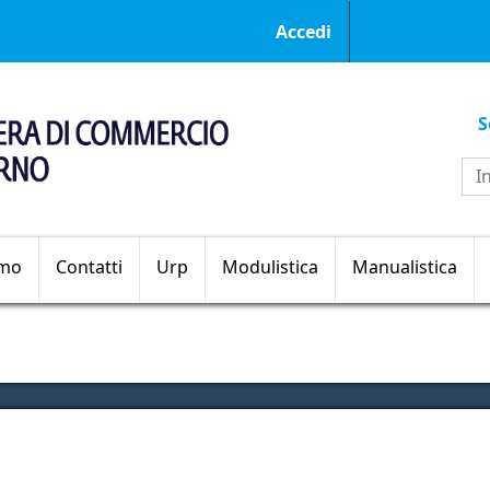
Menu profilo ut
Accedi
S
Sezioni principali
amo
Contatti
Urp
Modulistica
Manualistica