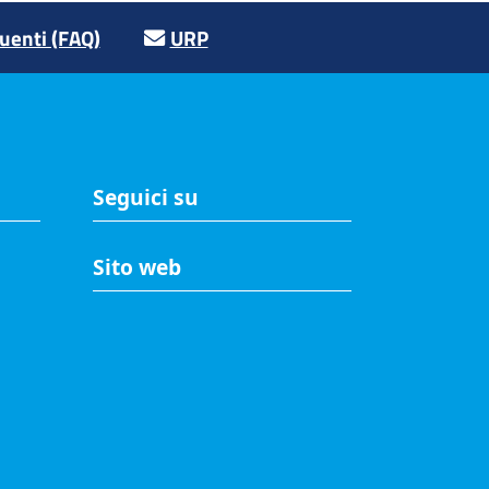
enti (FAQ)
URP
Seguici su
Sito web
A
Accesso riservato
Mappa del sito
Redazione
Statistiche di accesso
Visite totali al portale: 2641519