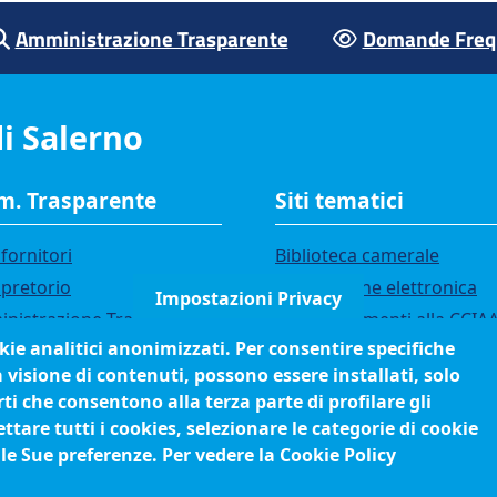
Amministrazione Trasparente
Domande Frequ
i Salerno
. Trasparente
Siti tematici
fornitori
Biblioteca camerale
 pretorio
Fatturazione elettronica
Impostazioni Privacy
nistrazione Trasparente
IBAN pagamenti alla CCIA
okie analitici anonimizzati. Per consentire specifiche
i di gara
Questionari soddisfazione
a visione di contenuti, possono essere installati, solo
utenti
ci
ti che consentono alla terza parte di profilare gli
orsi e selezioni
tare tutti i cookies, selezionare le categorie di cookie
anigramma
 le Sue preferenze. Per vedere la Cookie Policy
edimenti (come fare per)