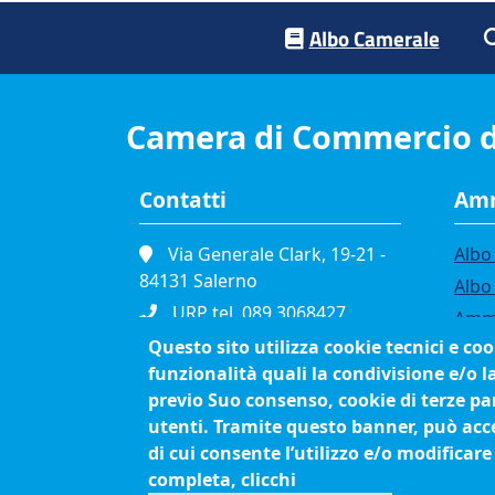
Footer menu
Albo Camerale
Camera di Commercio d
Contatti
Amm
Via Generale Clark, 19-21 -
Albo 
84131 Salerno
Albo
URP tel. 089.3068427
Ammi
Portineria tel. 089.3068111
Questo sito utilizza cookie tecnici e co
Band
funzionalità quali la condivisione e/o l
Fax. 089.334865
Bilan
previo Suo consenso, cookie di terze par
P.I. 01039610652
Conc
utenti. Tramite questo banner, può accet
C.F. 80003090653
Org
di cui consente l’utilizzo e/o modificare
Cod. Fatturazione
Proc
completa, clicchi