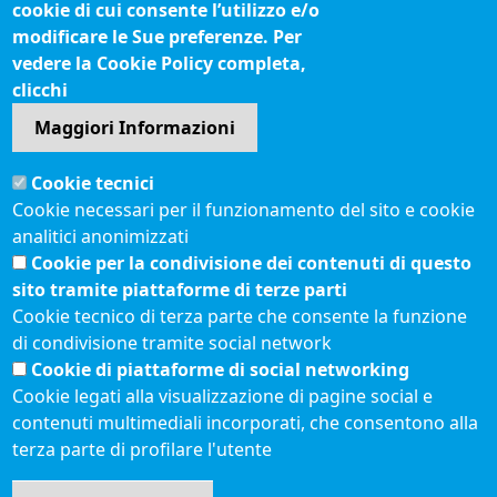
cookie di cui consente l’utilizzo e/o
Questionari soddisfazione utenti
modificare le Sue preferenze. Per
vedere la Cookie Policy completa,
Seguici su
clicchi
Maggiori Informazioni
Sito web
Cookie tecnici
Accesso riservato
Cookie necessari per il funzionamento del sito e cookie
Mappa del sito
analitici anonimizzati
Redazione
Cookie per la condivisione dei contenuti di questo
Statistiche di accesso
sito tramite piattaforme di terze parti
Cookie tecnico di terza parte che consente la funzione
di condivisione tramite social network
Visite totali al portale: 2642267
Cookie di piattaforme di social networking
Menù privacy
© 2021 Camere di
Feed RSS
Cookie legati alla visualizzazione di pagine social e
Commercio d'Italia
contenuti multimediali incorporati, che consentono alla
Note legali
terza parte di profilare l'utente