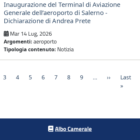
Inaugurazione del Terminal di Aviazione
Generale dell’aeroporto di Salerno -
Dichiarazione di Andrea Prete
Mar 14 Lug, 2026
aeroporto
Argomenti:
Notizia
Tipologia contenuto:
P
Pagina suc
3
4
5
6
7
8
9
…
››
Last
Ultim
»
Footer menu
Albo Camerale