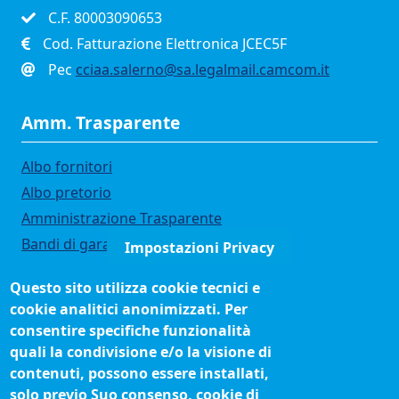
C.F. 80003090653
Cod. Fatturazione Elettronica JCEC5F
Pec
cciaa.salerno@sa.legalmail.camcom.it
Amm. Trasparente
Albo fornitori
Albo pretorio
Amministrazione Trasparente
Bandi di gara
Impostazioni Privacy
Bilanci
Questo sito utilizza cookie tecnici e
Concorsi e selezioni
cookie analitici anonimizzati. Per
Organigramma
consentire specifiche funzionalità
Procedimenti (come fare per)
quali la condivisione e/o la visione di
contenuti, possono essere installati,
Siti tematici
solo previo Suo consenso, cookie di