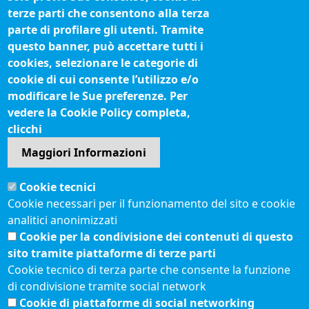
terze parti che consentono alla terza
Biblioteca camerale
parte di profilare gli utenti. Tramite
Fatturazione elettronica
questo banner, può accettare tutti i
cookies, selezionare le categorie di
IBAN pagamenti alla CCIAA
cookie di cui consente l’utilizzo e/o
Questionari soddisfazione utenti
modificare le Sue preferenze. Per
vedere la Cookie Policy completa,
Seguici su
clicchi
Maggiori Informazioni
Sito web
Cookie tecnici
Accesso riservato
Cookie necessari per il funzionamento del sito e cookie
Mappa del sito
analitici anonimizzati
Redazione
Cookie per la condivisione dei contenuti di questo
Statistiche di accesso
sito tramite piattaforme di terze parti
Cookie tecnico di terza parte che consente la funzione
di condivisione tramite social network
Visite totali al portale: 2640974
Cookie di piattaforme di social networking