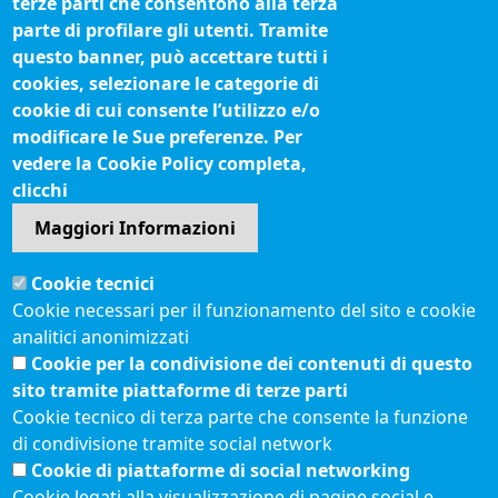
terze parti che consentono alla terza
Biblioteca camerale
parte di profilare gli utenti. Tramite
Fatturazione elettronica
questo banner, può accettare tutti i
cookies, selezionare le categorie di
IBAN pagamenti alla CCIAA
cookie di cui consente l’utilizzo e/o
Questionari soddisfazione utenti
modificare le Sue preferenze. Per
vedere la Cookie Policy completa,
Seguici su
clicchi
Maggiori Informazioni
Sito web
Cookie tecnici
Accesso riservato
Cookie necessari per il funzionamento del sito e cookie
Mappa del sito
analitici anonimizzati
Redazione
Cookie per la condivisione dei contenuti di questo
Statistiche di accesso
sito tramite piattaforme di terze parti
Cookie tecnico di terza parte che consente la funzione
di condivisione tramite social network
Visite totali al portale: 2640289
Cookie di piattaforme di social networking
Menù privacy
© 2021 Camere di
Feed RSS
Cookie legati alla visualizzazione di pagine social e