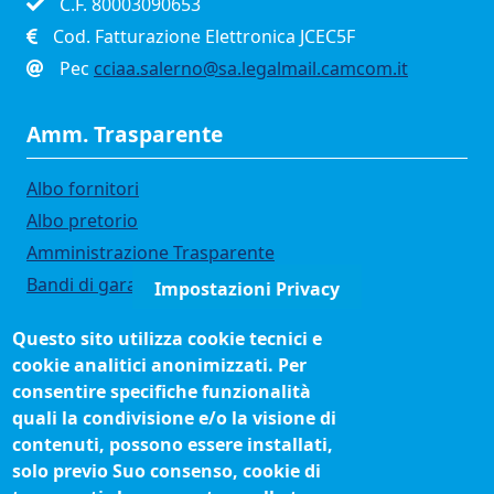
C.F. 80003090653
Cod. Fatturazione Elettronica JCEC5F
Pec
cciaa.salerno@sa.legalmail.camcom.it
Amm. Trasparente
Albo fornitori
Albo pretorio
Amministrazione Trasparente
Bandi di gara
Impostazioni Privacy
Bilanci
Questo sito utilizza cookie tecnici e
Concorsi e selezioni
cookie analitici anonimizzati. Per
Organigramma
consentire specifiche funzionalità
Procedimenti (come fare per)
quali la condivisione e/o la visione di
contenuti, possono essere installati,
Siti tematici
solo previo Suo consenso, cookie di