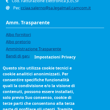
Cod. Fatturazione Elettronica JCEC5F
Pec
cciaa.salerno@sa.legalmail.camcom.it
Amm. Trasparente
Albo fornitori
Albo pretorio
Amministrazione Trasparente
Bandi di gara
Impostazioni Privacy
Bilanci
Questo sito utilizza cookie tecnici e
Concorsi e selezioni
cookie analitici anonimizzati. Per
Organigramma
consentire specifiche funzionalità
Procedimenti (come fare per)
quali la condivisione e/o la visione di
contenuti, possono essere installati,
Siti tematici
solo previo Suo consenso, cookie di
terze parti che consentono alla terza
Biblioteca camerale
parte di profilare gli utenti. Tramite