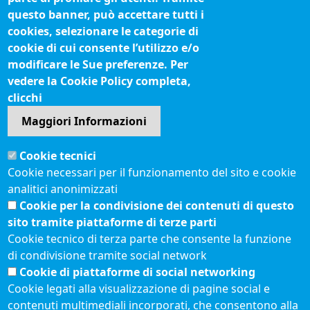
Fatturazione elettronica
questo banner, può accettare tutti i
cookies, selezionare le categorie di
IBAN pagamenti alla CCIAA
cookie di cui consente l’utilizzo e/o
Questionari soddisfazione utenti
modificare le Sue preferenze. Per
Seguici su
vedere la Cookie Policy completa,
clicchi
Maggiori Informazioni
Sito web
Cookie tecnici
Accesso riservato
Cookie necessari per il funzionamento del sito e cookie
Mappa del sito
analitici anonimizzati
Redazione
Cookie per la condivisione dei contenuti di questo
Statistiche di accesso
sito tramite piattaforme di terze parti
Cookie tecnico di terza parte che consente la funzione
di condivisione tramite social network
Visite totali al portale: 2642081
Cookie di piattaforme di social networking
Menù privacy
© 2021 Camere di
Feed RSS
Cookie legati alla visualizzazione di pagine social e
Commercio d'Italia
contenuti multimediali incorporati, che consentono alla
Note legali