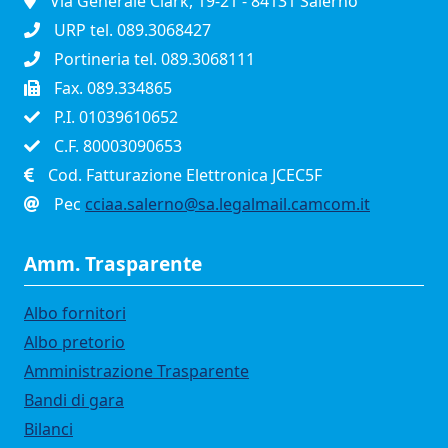
Via Generale Clark, 19-21 - 84131 Salerno
URP tel. 089.3068427
Portineria tel. 089.3068111
Fax. 089.334865
P.I. 01039610652
C.F. 80003090653
Cod. Fatturazione Elettronica JCEC5F
Pec
cciaa.salerno@sa.legalmail.camcom.it
Amm. Trasparente
Albo fornitori
Albo pretorio
Amministrazione Trasparente
Bandi di gara
Bilanci