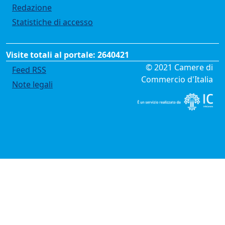
Redazione
Statistiche di accesso
Visite totali al portale: 2640421
Menù privacy
© 2021 Camere di
Feed RSS
Commercio d'Italia
Note legali