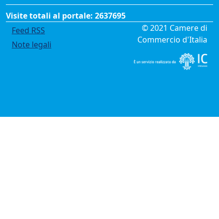
Visite totali al portale: 2637695
Menù privacy
© 2021 Camere di
Feed RSS
Commercio d'Italia
Note legali