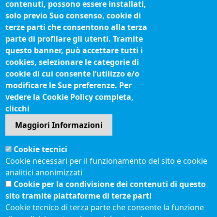
contenuti, possono essere installati,
Siti tematici
solo previo Suo consenso, cookie di
terze parti che consentono alla terza
Biblioteca camerale
parte di profilare gli utenti. Tramite
Fatturazione elettronica
questo banner, può accettare tutti i
cookies, selezionare le categorie di
IBAN pagamenti alla CCIAA
cookie di cui consente l’utilizzo e/o
Questionari soddisfazione utenti
modificare le Sue preferenze. Per
vedere la Cookie Policy completa,
Seguici su
clicchi
Maggiori Informazioni
Sito web
Cookie tecnici
Accesso riservato
Cookie necessari per il funzionamento del sito e cookie
Mappa del sito
analitici anonimizzati
Redazione
Cookie per la condivisione dei contenuti di questo
Statistiche di accesso
sito tramite piattaforme di terze parti
Cookie tecnico di terza parte che consente la funzione