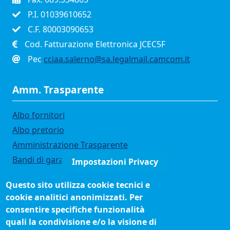
P.I. 01039610652
C.F. 80003090653
Cod. Fatturazione Elettronica JCEC5F
Pec
cciaa.salerno@sa.legalmail.camcom.it
Amm. Trasparente
Albo fornitori
Albo pretorio
Amministrazione Trasparente
Bandi di gara
Impostazioni Privacy
Bilanci
Questo sito utilizza cookie tecnici e
Concorsi e selezioni
cookie analitici anonimizzati. Per
Organigramma
consentire specifiche funzionalità
Procedimenti (come fare per)
quali la condivisione e/o la visione di