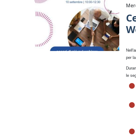
Merc
Ce
We
Nell'
per l
Durant
le se