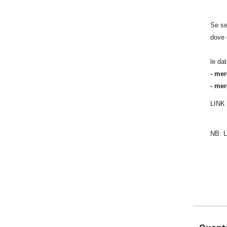
Se se
dove 
le da
- mer
- mer
LINK
NB: L