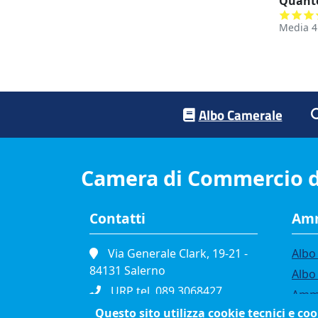
Quanto
Media
4
Footer menu
Albo Camerale
Camera di Commercio d
Contatti
Amm
Via Generale Clark, 19-21 -
Albo 
84131 Salerno
Albo
URP tel. 089.3068427
Ammi
Portineria tel. 089.3068111
Questo sito utilizza cookie tecnici e co
Band