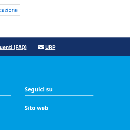
icazione
enti (FAQ)
URP
Seguici su
Sito web
A
Accesso riservato