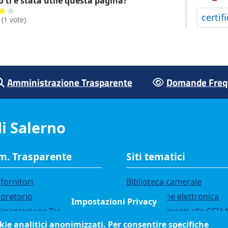
 ti è stata utile questa pagina?
certif
(
1
vote)
Amministrazione Trasparente
Domande Frequ
i Salerno
. Trasparente
Siti tematici
fornitori
Biblioteca camerale
 pretorio
Fatturazione elettronica
Impostazioni Privacy
nistrazione Trasparente
IBAN pagamenti alla CCIA
okie analitici anonimizzati. Per consentire specifiche
i di gara
Questionari soddisfazione