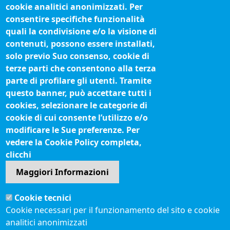
cookie analitici anonimizzati. Per
Organigramma
consentire specifiche funzionalità
Procedimenti (come fare per)
quali la condivisione e/o la visione di
contenuti, possono essere installati,
Siti tematici
solo previo Suo consenso, cookie di
terze parti che consentono alla terza
Biblioteca camerale
parte di profilare gli utenti. Tramite
Fatturazione elettronica
questo banner, può accettare tutti i
cookies, selezionare le categorie di
IBAN pagamenti alla CCIAA
cookie di cui consente l’utilizzo e/o
Questionari soddisfazione utenti
modificare le Sue preferenze. Per
vedere la Cookie Policy completa,
Seguici su
clicchi
Maggiori Informazioni
Sito web
Cookie tecnici
Accesso riservato
Cookie necessari per il funzionamento del sito e cookie
Mappa del sito
analitici anonimizzati