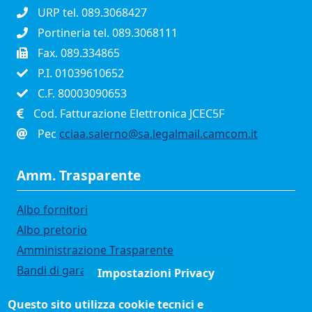
URP tel. 089.3068427
Portineria tel. 089.3068111
Fax. 089.334865
P.I. 01039610652
C.F. 80003090653
Cod. Fatturazione Elettronica JCEC5F
Pec
cciaa.salerno@sa.legalmail.camcom.it
Amm. Trasparente
Albo fornitori
Albo pretorio
Amministrazione Trasparente
Bandi di gara
Impostazioni Privacy
Bilanci
Questo sito utilizza cookie tecnici e
Concorsi e selezioni