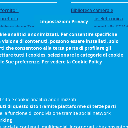
fornitori
Biblioteca camerale
 pretorio
Fatturazione elettronica
Impostazioni Privacy
nistrazione Trasparente
IBAN pagamenti alla CCIA
okie analitici anonimizzati. Per consentire specifiche
i di gara
Questionari soddisfazione
a visione di contenuti, possono essere installati, solo
utenti
ci
ti che consentono alla terza parte di profilare gli
orsi e selezioni
tare tutti i cookies, selezionare le categorie di cookie
anigramma
 le Sue preferenze. Per vedere la Cookie Policy
edimenti (come fare per)
sito e cookie analitici anonimizzati
uti di questo sito tramite piattaforme di terze parti
e la funzione di condivisione tramite social network
orking
e social e contenuti multimediali incorporati, che consentono