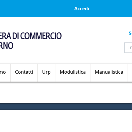
Menu profilo ut
Accedi
S
Sezioni principali
amo
Contatti
Urp
Modulistica
Manualistica