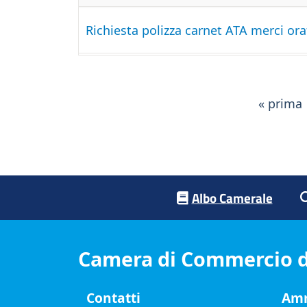
Richiesta polizza carnet ATA merci ora
« prima
Footer menu
Albo Camerale
Camera di Commercio d
Contatti
Amm