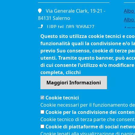
Via Generale Clark, 19-21 -
Albo 
84131 Salerno
Albo
URP tel. 089.3068427
Ammi
Portineria tel. 089.3068111
Questo sito utilizza cookie tecnici e co
Band
funzionalità quali la condivisione e/o l
Fax. 089.334865
Bilan
previo Suo consenso, cookie di terze par
P.I. 01039610652
Conc
utenti. Tramite questo banner, può accet
C.F. 80003090653
Org
di cui consente l’utilizzo e/o modificare
Cod. Fatturazione
Proc
completa, clicchi
Elettronica JCEC5F
Maggiori Informazioni
Pec
cciaa.salerno@sa.legalmail.camcom.it
Cookie tecnici
Cookie necessari per il funzionamento del 
Menù privacy
Cookie per la condivisione dei conten
Feed RSS
Note legali
Cookie tecnico di terza parte che consent
Cookie di piattaforme di social netw
Cookie legati alla visualizzazione di pagin