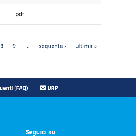
pdf
Paginazio
Pagina successiva
Ultima pagina
8
9
…
seguente ›
ultima »
enti (FAQ)
URP
Seguici su