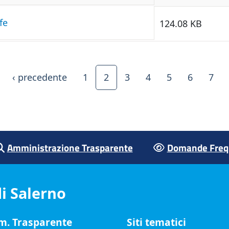
fe
124.08 KB
Prima pagina
Pagina precedente
‹ precedente
1
2
3
4
5
6
7
Amministrazione Trasparente
Domande Frequ
i Salerno
. Trasparente
Siti tematici