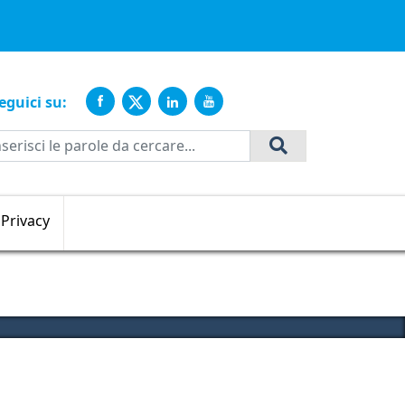
ente
eguici su:
Cerca
Privacy