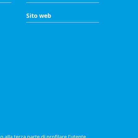
Sito web
A
Accesso riservato
Mappa del sito
Redazione
Statistiche di accesso
Visite totali al portale: 2640370
© 2021 Camere di Commercio d'Italia
 alla terza parte di profilare l'utente