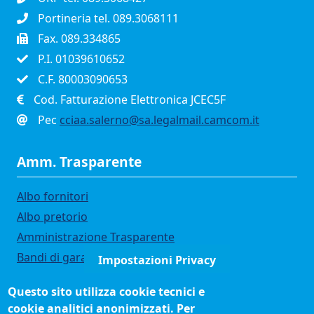
Portineria tel. 089.3068111
Fax. 089.334865
P.I. 01039610652
C.F. 80003090653
Cod. Fatturazione Elettronica JCEC5F
Pec
cciaa.salerno@sa.legalmail.camcom.it
Amm. Trasparente
Albo fornitori
Albo pretorio
Amministrazione Trasparente
Bandi di gara
Impostazioni Privacy
Bilanci
Questo sito utilizza cookie tecnici e
Concorsi e selezioni
cookie analitici anonimizzati. Per