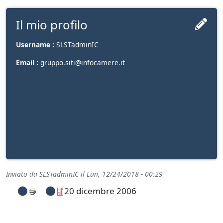
Il mio profilo
Username :
SLSTadminIC
Email :
gruppo.siti@infocamere.it
Inviato da
SLSTadminIC
il
Lun, 12/24/2018 - 00:29
20 dicembre 2006