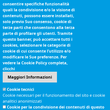
Organigramma
consentire specifiche funzionalità
Procedimenti (come fare per)
quali la condivisione e/o la visione di
contenuti, possono essere installati,
Siti tematici
solo previo Suo consenso, cookie di
terze parti che consentono alla terza
Biblioteca camerale
parte di profilare gli utenti. Tramite
Fatturazione elettronica
questo banner, può accettare tutti i
cookies, selezionare le categorie di
IBAN pagamenti alla CCIAA
cookie di cui consente l’utilizzo e/o
Questionari soddisfazione utenti
modificare le Sue preferenze. Per
vedere la Cookie Policy completa,
Seguici su
clicchi
Maggiori Informazioni
Sito web
Cookie tecnici
Accesso riservato
Cookie necessari per il funzionamento del sito e cookie
Mappa del sito
analitici anonimizzati
Redazione
Cookie per la condivisione dei contenuti di questo