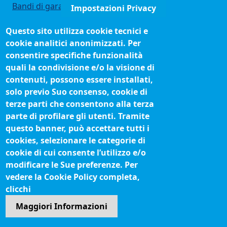
Bandi di gara
Impostazioni Privacy
Bilanci
Questo sito utilizza cookie tecnici e
Concorsi e selezioni
cookie analitici anonimizzati. Per
Organigramma
consentire specifiche funzionalità
Procedimenti (come fare per)
quali la condivisione e/o la visione di
contenuti, possono essere installati,
Siti tematici
solo previo Suo consenso, cookie di
terze parti che consentono alla terza
Biblioteca camerale
parte di profilare gli utenti. Tramite
Fatturazione elettronica
questo banner, può accettare tutti i
cookies, selezionare le categorie di
IBAN pagamenti alla CCIAA
cookie di cui consente l’utilizzo e/o
Questionari soddisfazione utenti
modificare le Sue preferenze. Per
vedere la Cookie Policy completa,
Seguici su
clicchi
Maggiori Informazioni
Sito web