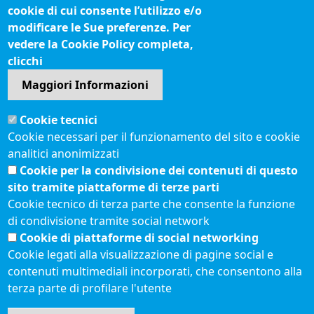
cookie di cui consente l’utilizzo e/o
Questionari soddisfazione utenti
modificare le Sue preferenze. Per
vedere la Cookie Policy completa,
Seguici su
clicchi
Maggiori Informazioni
Sito web
Cookie tecnici
Accesso riservato
Cookie necessari per il funzionamento del sito e cookie
Mappa del sito
analitici anonimizzati
Redazione
Cookie per la condivisione dei contenuti di questo
Statistiche di accesso
sito tramite piattaforme di terze parti
Cookie tecnico di terza parte che consente la funzione
di condivisione tramite social network
Visite totali al portale: 2636906
Cookie di piattaforme di social networking
Menù privacy
© 2021 Camere di
Feed RSS
Cookie legati alla visualizzazione di pagine social e
Commercio d'Italia
contenuti multimediali incorporati, che consentono alla
Note legali
terza parte di profilare l'utente