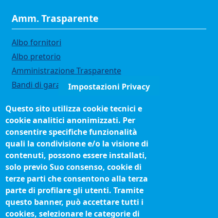
Amm. Trasparente
Albo fornitori
Albo pretorio
Amministrazione Trasparente
Bandi di gara
Impostazioni Privacy
Bilanci
Questo sito utilizza cookie tecnici e
Concorsi e selezioni
cookie analitici anonimizzati. Per
Organigramma
consentire specifiche funzionalità
Procedimenti (come fare per)
quali la condivisione e/o la visione di
contenuti, possono essere installati,
Siti tematici
solo previo Suo consenso, cookie di
terze parti che consentono alla terza
Biblioteca camerale
parte di profilare gli utenti. Tramite
Fatturazione elettronica
questo banner, può accettare tutti i
cookies, selezionare le categorie di
IBAN pagamenti alla CCIAA