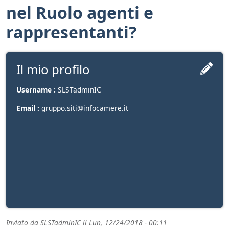
nel Ruolo agenti e
rappresentanti?
Il mio profilo
Username :
SLSTadminIC
Email :
gruppo.siti@infocamere.it
Inviato da
SLSTadminIC
il
Lun, 12/24/2018 - 00:11