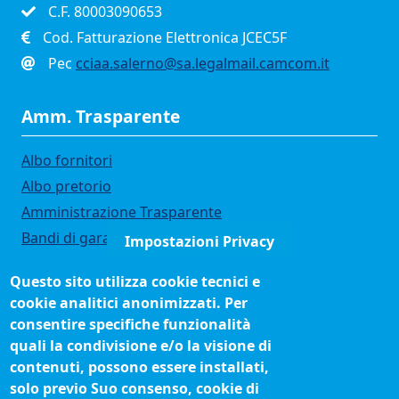
C.F. 80003090653
Cod. Fatturazione Elettronica JCEC5F
Pec
cciaa.salerno@sa.legalmail.camcom.it
Amm. Trasparente
Albo fornitori
Albo pretorio
Amministrazione Trasparente
Bandi di gara
Impostazioni Privacy
Bilanci
Questo sito utilizza cookie tecnici e
Concorsi e selezioni
cookie analitici anonimizzati. Per
Organigramma
consentire specifiche funzionalità
Procedimenti (come fare per)
quali la condivisione e/o la visione di
contenuti, possono essere installati,
Siti tematici
solo previo Suo consenso, cookie di