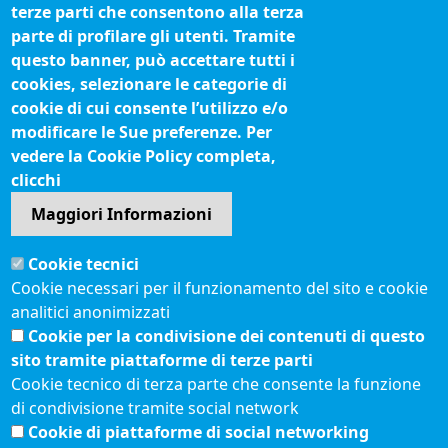
terze parti che consentono alla terza
Biblioteca camerale
parte di profilare gli utenti. Tramite
Fatturazione elettronica
questo banner, può accettare tutti i
cookies, selezionare le categorie di
IBAN pagamenti alla CCIAA
cookie di cui consente l’utilizzo e/o
Questionari soddisfazione utenti
modificare le Sue preferenze. Per
vedere la Cookie Policy completa,
Seguici su
clicchi
Maggiori Informazioni
Sito web
Cookie tecnici
Accesso riservato
Cookie necessari per il funzionamento del sito e cookie
Mappa del sito
analitici anonimizzati
Redazione
Cookie per la condivisione dei contenuti di questo
Statistiche di accesso
sito tramite piattaforme di terze parti
Cookie tecnico di terza parte che consente la funzione
di condivisione tramite social network
Visite totali al portale: 2641211
Cookie di piattaforme di social networking
Menù privacy